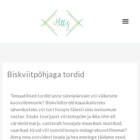
Skip
MAI
to
content
MEN
Biskviitpõhjaga tordid
Temaatilised tordid laste sünnipäevale või väikesele
koosviibimisele? Biskviidtordid klaasikalisteks
lahendusteks või tort hoopis täiesti sinu iseloomule
vastav. Sisuks toorjuust või kohupiim ja ikka ohtralt
värskeid marju, vastavalt hooajale maasikad, mustikad,
vaarikad, kirsid või soovid hoopis midagi eksootilisemat?
Anna oma soovidest teada ja hea meelega täidame need.